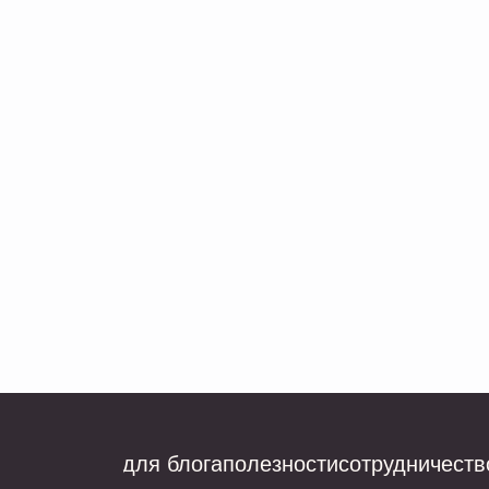
для блога
полезности
сотрудничеств